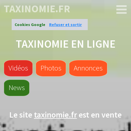
TAXINOMIE.FR
Cookies Google
Refuser et sortir
TAXINOMIE EN LIGNE
Vidéos
Photos
Annonces
News
Le site
taxinomie.fr
est en vente